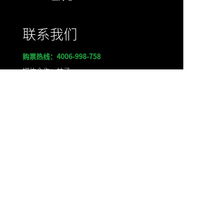
联系我们
购票热线：4006-998-758
媒体合作：柚子
联系电话：15601343666
邮箱：fengsh@keylinking.com
赞助合作：一竹
联系电话：
18515447737
邮箱：
sunyz@keylinking.com
票务合作：Anny
联系电话：17778017751
邮箱：zhangp@keylinking.com