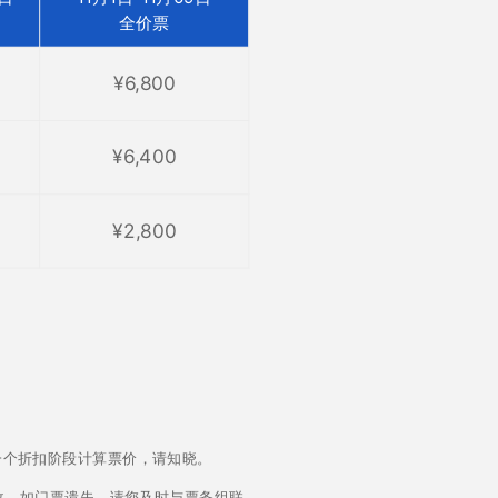
全价票
¥6,800
¥6,400
¥2,800
一个折扣阶段计算票价，请知晓。
改。如门票遗失，请您及时与票务组联