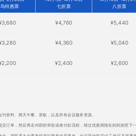
早鸟特惠票
七折票
八折票
¥3,680
¥4,760
¥5,440
¥3,280
¥4,360
¥5,040
¥2,200
¥2,400
¥2,600
、会刊资料、两天午餐、茶歇，以及所有会议服务资源。
提交订单，然后再走内部的审批或者付款流程，错过优惠期报名的则按照下
能参会，请联系大会票务组进行票务信息更改，会议开始前10个工作日不得更