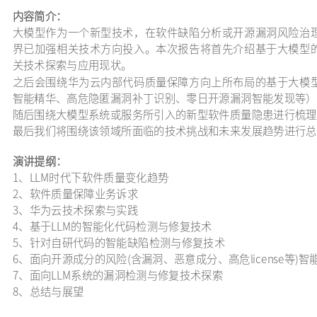
内容简介：
大模型作为一个新型技术，在软件缺陷分析或开源漏洞风险治
界已加强相关技术方向投入。本次报告将首先介绍基于大模型
关技术探索与应用现状。
之后会围绕华为云内部代码质量保障方向上所布局的基于大模
智能精华、高危隐匿漏洞补丁识别、零日开源漏洞智能发现等）
随后围绕大模型系统或服务所引入的新型软件质量隐患进行梳理
最后我们将围绕该领域所面临的技术挑战和未来发展趋势进行总
演讲提纲：
1、LLM时代下软件质量变化趋势
2、软件质量保障业务诉求
3、华为云技术探索与实践
4、基于LLM的智能化代码检测与修复技术
5、针对自研代码的智能缺陷检测与修复技术
6、面向开源成分的风险(含漏洞、恶意成分、高危license等)
7、面向LLM系统的漏洞检测与修复技术探索
8、总结与展望