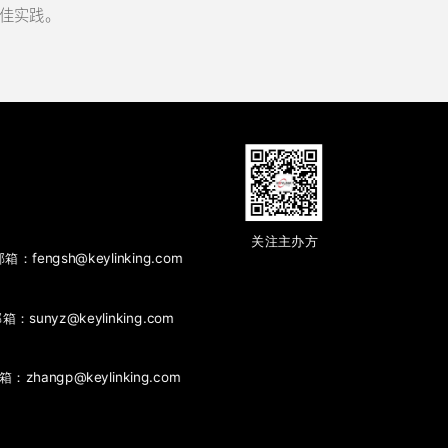
略与最佳实践。
关注主办方
fengsh@keylinking.com
箱：sunyz@keylinking.com
zhangp@keylinking.com