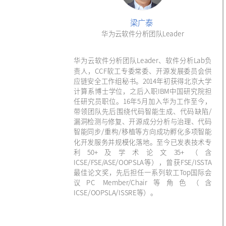
梁广泰
华为云软件分析团队Leader
华为云软件分析团队Leader、软件分析Lab负
责人，CCF软工专委常委、开源发展委员会供
应链安全工作组秘书。2014年初获得北京大学
计算系博士学位，之后入职IBM中国研究院担
任研究员职位。16年5月加入华为工作至今，
带领团队先后围绕代码智能生成、代码缺陷/
漏洞检测与修复、开源成分分析与治理、代码
智能同步/重构/移植等方向成功孵化多项智能
化开发服务并规模化落地。至今已发表技术专
利50+及学术论文35+（含
ICSE/FSE/ASE/OOPSLA等），曾获FSE/ISSTA
最佳论文奖，先后担任一系列软工Top国际会
议PC Member/Chair等角色（含
ICSE/OOPSLA/ISSRE等）。