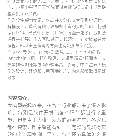
练联盟核心发起人之一，参与CAC认知体系建设和试
点，带领中兴通讯无线院通过首批CAC认证并成为联
盟首批认证会员。
作为软件架构专家，对高并发分布式大型系统设计、
解耦设计、重构有独特理解和丰富的实践经验，特别
是在DDD、形式化建模（TLA+）方面开发多门战训营
课程并指导过千人团队进行实践落地，在erlang并发
编程、Rust安全编码等方面也有较多坚实沉淀。
作为AI专家，在大模型原理、prompt编程、
langchain应用、预料整理、大模型精调/预训练、大
模型推理加速等方面经验丰富，参与了中兴星云大模
型的设计、建设和应用落地推广，内外部都取得良好
效果
内容简介：
大模型兴起以来，在各个行业都带来了深入影
响，特别是软件开发的各个环节都进行了重
塑，但是由于大模型涉及的范围过广，各家也
都在摸索，都希望能看到一个完整的又取得实
效的全流程案例；另外，各个环节具体怎么深